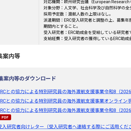
対応機関：欧州研究会議（European Research C
対象分野：人文学、社会科学及び自然科学の全
採用予定数：渡航人数の上限はなし。
派遣期間：ERC受入研究者と調整の上、募集
期間内とすること。
受入研究者：ERC助成金を受給している研究
支給経費：受入研究者の獲得しているERC助成
集案内等
集案内等のダウンロード
ERCとの協力による特別研究員の海外渡航支援事業令和8（2026）
ERCとの協力による特別研究員の海外渡航支援事業オンライン手続
ERCとの協力による特別研究員の海外渡航支援事業令和8（2026
受入研究者向けレター（受入研究者へ連絡する際にご活用ください）