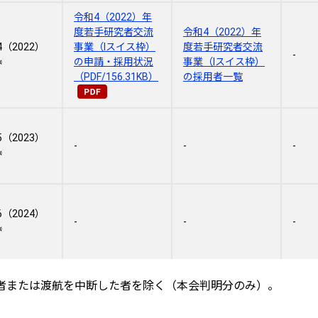
令和4（2022）年
度若手研究者交流
令和4（2022）年
（2022）
事業（Ⅰスイス枠）
度若手研究者交流
-
※
の申請・採用状況
事業（Ⅰスイス枠）
（PDF/156.31KB）
の採用者一覧
（2023）
-
-
-
※
（2024）
-
-
-
※
者または渡航を中断した者を除く（本会判明分のみ）。