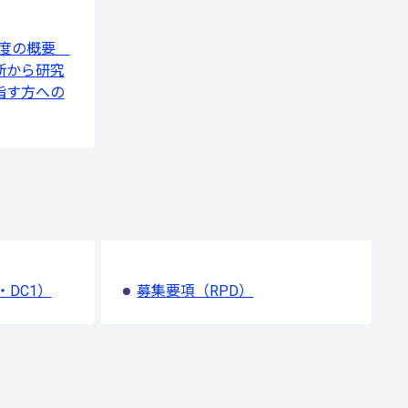
 制度の概要
断から研究
指す方への
・DC1）
募集要項（RPD）