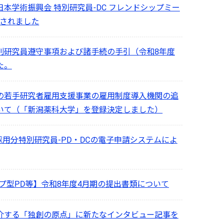
本学術振興会 特別研究員-DC フレンドシップミー
催されました
別研究員遵守事項および諸手続の手引（令和8年度
た。
の若手研究者雇用支援事業の雇用制度導入機関の追
いて（「新潟薬科大学」を登録決定しました）
度採用分特別研究員-PD・DCの電子申請システムによ
プ型PD等】令和8年度4月期の提出書類について
介する「独創の原点」に新たなインタビュー記事を