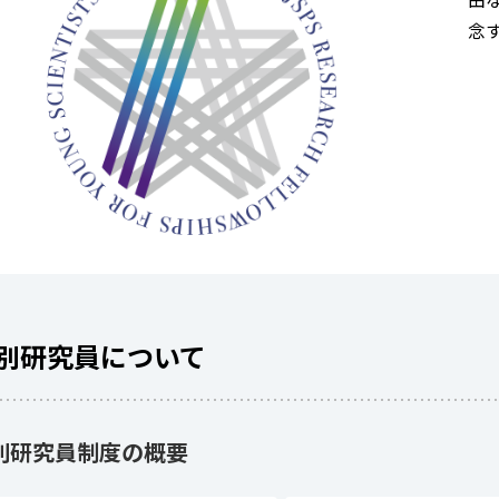
由
念
別研究員について
別研究員制度の概要