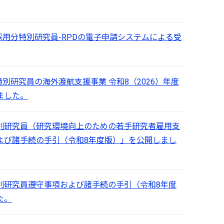
度採用分特別研究員-RPDの電子申請システムによる受
特別研究員の海外渡航支援事業 令和8（2026）年度
ました。
別研究員（研究環境向上のための若手研究者雇用支
よび諸手続の手引（令和8年度版）」を公開しまし
別研究員遵守事項および諸手続の手引（令和8年度
た。