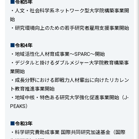
■
令和5年
・人文・社会科学系ネットワーク型大学院構築事業開
始
・研究環境向上のための若手研究者雇用支援事業開始
■
令和4年
・地域活性化人材育成事業～SPARC～開始
・デジタルと掛けるダブルメジャー大学院教育構築事
業開始
・成長分野における即戦力人材輩出に向けたリカレン
ト教育推進事業開始
・地域中核・特色ある研究大学強化促進事業開始（J-
PEAKS）
■
令和3年
・科学研究費助成事業 国際共同研究加速基⾦（国際