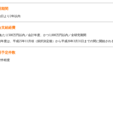
用期間
始日より2年以内
会支給経費
あたり500万円以内／会計年度、かつ1,000万円以内／全研究期間
初年度は、平成25年11月頃（採択決定後）から平成26年3月31日までの間に開始され
用予定件数
2件程度