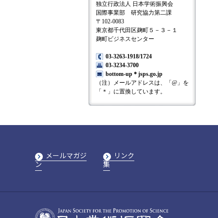
独立行政法人 日本学術振興会
国際事業部 研究協力第二課
〒102-0083
東京都千代田区麹町５－３－１
麹町ビジネスセンター
03-3263-1918/1724
03-3234-3700
bottom-up＊jsps.go.jp
（注）メールアドレスは、「@」を
「＊」に置換しています。
メールマガジ
リンク
ン
集