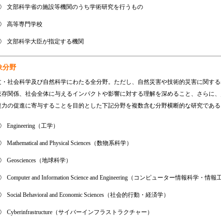
②
文部科学省の施設等機関のうち学術研究を行うもの
③
高等専門学校
④
文部科学大臣が指定する機関
象分野
文・社会科学及び自然科学にわたる全分野。ただし、自然災害や技術的災害に関する
依存関係、社会全体に与えるインパクトや影響に対する理解を深めること、さらに、
復力の促進に寄与することを目的とした下記分野を複数含む分野横断的な研究である
①
Engineering（工学）
②
Mathematical and Physical Sciences（数物系科学）
③
Geosciences（地球科学）
④
Computer and Information Science and Engineering（コンピューター情報科学・情
⑤
Social Behavioral and Economic Sciences（社会的行動・経済学）
⑥
Cyberinfrastructure（サイバーインフラストラクチャー）