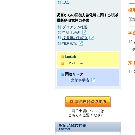
FAQ
採
災害からの回復力強化等に関する領域
開
横断的研究協力事業
プログラム概要
申請手続き
本
採択後の手続き
1件
採用状況
※
English
採
JSPS Home
1～
関連リンク
文部科学省
電子申請については
こちらをご覧ください。