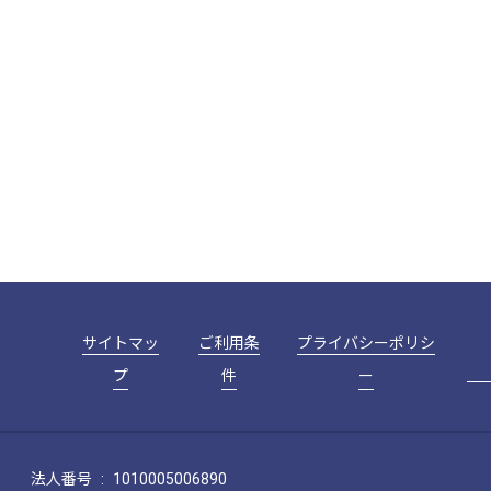
サイトマッ
ご利用条
プライバシーポリシ
プ
件
ー
法人番号
:
1010005006890