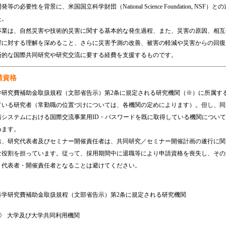
発等の必要性を背景に、米国国立科学財団（National Science Foundation, 
た。
事業は、自然災害や技術的災害に関する基本的な発生過程、また、災害の原因、相互
響に対する理解を深めること、さらに災害予測の改善、被害の軽減や災害からの回復
断的な国際共同研究や研究交流に要する経費を支援するものです。
請資格
学研究費補助金取扱規程（文部省告示）第2条に規定される研究機関（※）に所属す
ている研究者（常勤職の位置づけについては、各機関の定めによります）。但し、同
請システムにおける国際交流事業用ID・パスワードを既に取得している機関について
めます。
お、研究代表者及びセミナー開催責任者は、共同研究／セミナー開催計画の遂行に関
な役割を担っています。従って、採用期間中に退職等により申請資格を喪失し、その
、代表者・開催責任者となることは避けてください。
科学研究費補助金取扱規程（文部省告示）第2条に規定される研究機関
①
大学及び大学共同利用機関