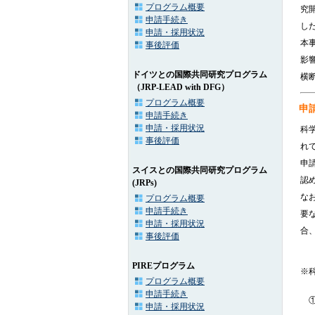
プログラム概要
究開
申請手続き
し
申請・採用状況
本
事後評価
影
ドイツとの国際共同研究プログラム
横
（JRP-LEAD with DFG）
プログラム概要
申
申請手続き
申請・採用状況
科
事後評価
れ
申
スイスとの国際共同研究プログラム
認
(JRPs)
な
プログラム概要
申請手続き
要
申請・採用状況
合
事後評価
PIREプログラム
※
プログラム概要
申請手続き
申請・採用状況