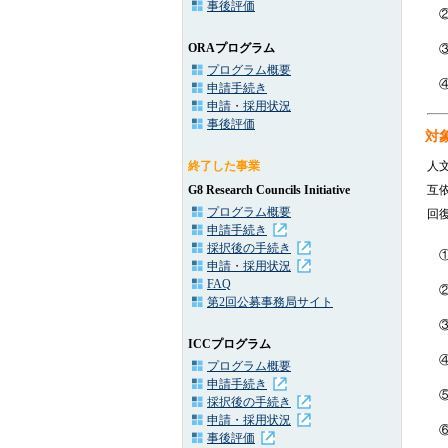
事後評価
ORAプログラム
プログラム概要
申請手続き
申請・採用状況
事後評価
対
終了した事業
人
G8 Research Councils Initiative
互
プログラム概要
回
申請手続き
採択後の手続き
申請・採用状況
FAQ
第2回公募事務局サイト
ICCプログラム
プログラム概要
申請手続き
採択後の手続き
申請・採用状況
事後評価