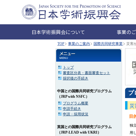
日本学術振興会について
事業のご
TOP
事業のご案内
国際共同研究事業
災害
トップ
審査区分表・書面審査セット
採択後の手続き
中国との国際共同研究プログラム
プ
（JRP with NSFC）
プログラム概要
災
申請手続き
申請・採用状況
目
独立
英国との国際共同研究プログラム
（JRP-LEAD with UKRI）
用