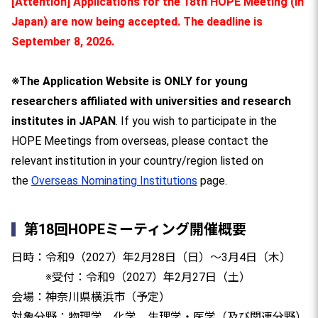
[Attention] Applications for the 18th HOPE Meeting (in
Japan) are now being accepted. The deadline is
September 8, 2026.
※The Application Website is ONLY for young
researchers affiliated with universities and research
institutes in JAPAN
. If you wish to participate in the
HOPE Meetings from overseas, please contact the
relevant institution in your country/region listed on
the
Overseas Nominating Institutions
page.
第18回HOPEミーティング開催概要
日時：令和9（2027）年2月28日（日）～3月4日（木）
※受付：令和9（2027）年2月27日（土）
会場：神奈川県横浜市（予定）
対象分野：物理学、化学、生理学・医学（及び関連分野）