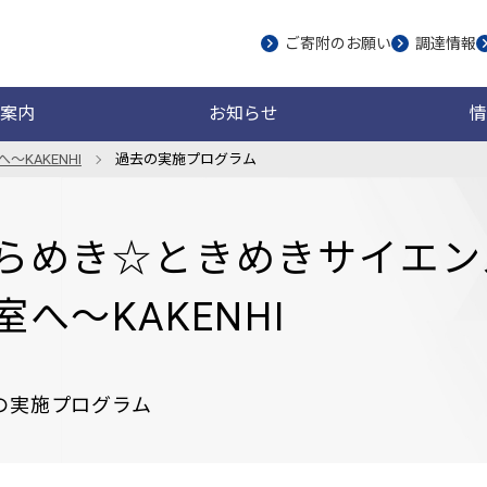
ご寄附のお願い
調達情報
案内
お知らせ
情
KAKENHI
過去の実施プログラム
らめき☆ときめきサイエン
室へ～KAKENHI
の実施プログラム