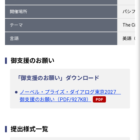
開催場所
パシフィ
テーマ
The Ci
言語
英語（日
御支援のお願い
「御支援のお願い」ダウンロード
ノーベル・プライズ・ダイアログ東京2027
御支援のお願い（PDF/927KB）
提出様式一覧