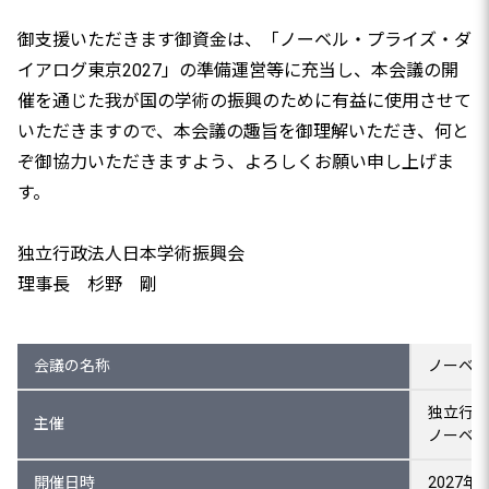
御支援いただきます御資金は、「ノーベル・プライズ・ダ
イアログ東京2027」の準備運営等に充当し、本会議の開
催を通じた我が国の学術の振興のために有益に使用させて
いただきますので、本会議の趣旨を御理解いただき、何と
ぞ御協力いただきますよう、よろしくお願い申し上げま
す。
独立行政法人日本学術振興会
理事長 杉野 剛
会議の名称
ノーベル
独立行政
主催
ノーベル
開催日時
2027年