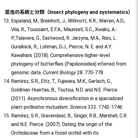
昆虫の系統と分類（Insect phylogeny and systematics）
Espeland, M., Breinholt, J., Willmott, K.R., Warren, A.D.,
Vila, R., Toussaint, E.F.A., Maunsell, S.C., Kwaku, A.-
P.,Talavera, G., Eastwood, R. Jarzyna, M.A., Ries, L.
Guralinick, R., Lohman, D.J., Pierce, N. E. and A.Y.
Kawahara. (2018). Comprehensive higher-level
phylogeny of butterflies (Papilionoidea) inferred from
genomic data.
Current Biology
28: 770-778
Ramírez, S.R., Eltz, T., Fujiwara, M.K., Gerlach, G.,
Goldman-Huertas, B., Tsutsui, N.D. and N.E. Pierce.
(2011). Asynchronous diversification in a specialized
plant-pollinator mutualism.
Science
333: 1742-1746
Ramírez, S.R., Gravendeel, B., Singer, R.B., Marshall, C.R.
and N.E. Pierce. (2007). Dating the origin of the
Orchidaceae from a fossil orchid with its