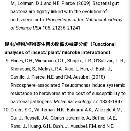
M., Lohman, D.J. and N.E. Pierce. (2009). Bacterial gut
bacteria are tightly linked with the evolution of
herbivory in ants.
Proceedings of the National Academy
of Science USA
106: 21236-21241
昆虫/植物/植物寄生菌の関係の機能分析（Functional
analyses of insect/ plant/ microbe interactions）
Haney, C.H., Wiesmann, C.L., Shapiro, L.R., O’Sullivan, L. R.,
Khorasani, S., Melnyk, R.A., Xiao, L. Han, J., Bush, J.,
Carrillo, J. Pierce, N.E. and F.M. Ausubel. (2018)
Rhizosphere-associated Pseudomonas induce systemic
resistance to herbivores at the cost of susceptibility to
bacterial pathogens.
Molecular Ecology
27: 1833-1847
Groen, S.C., Whiteman, N.K., Bahrami, A.K., Wilczek, A.M.,
Cui, J., Russell, J.A., Cibrian-Jaramillo, A., Butler, I.A.E.,
Rana, J., Huang, G.H., Bush, J., Ausubel, F.M. and N.E.