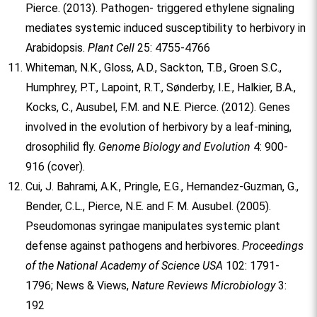
Pierce. (2013). Pathogen- triggered ethylene signaling
mediates systemic induced susceptibility to herbivory in
Arabidopsis.
Plant Cell
25: 4755-4766
Whiteman, N.K., Gloss, A.D., Sackton, T.B., Groen S.C.,
Humphrey, P.T., Lapoint, R.T., Sønderby, I.E., Halkier, B.A.,
Kocks, C., Ausubel, F.M. and N.E. Pierce. (2012). Genes
involved in the evolution of herbivory by a leaf-mining,
drosophilid fly.
Genome Biology and Evolution
4: 900-
916 (cover).
Cui, J. Bahrami, A.K., Pringle, E.G., Hernandez-Guzman, G.,
Bender, C.L., Pierce, N.E. and F. M. Ausubel. (2005).
Pseudomonas syringae manipulates systemic plant
defense against pathogens and herbivores.
Proceedings
of the National Academy of Science USA
102: 1791-
1796; News & Views,
Nature Reviews Microbiology
3:
192