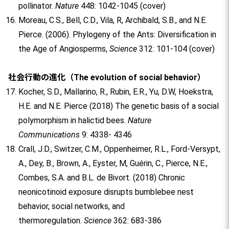
pollinator.
Nature
448: 1042-1045 (cover)
Moreau, C.S., Bell, C.D., Vila, R, Archibald, S.B., and N.E.
Pierce. (2006). Phylogeny of the Ants: Diversification in
the Age of Angiosperms,
Science
312: 101-104 (cover)
社会行動の進化（The evolution of social behavior）
Kocher, S.D., Mallarino, R., Rubin, E.R., Yu, D.W, Hoekstra,
H.E. and N.E. Pierce (2018) The genetic basis of a social
polymorphism in halictid bees.
Nature
Communications
9: 4338- 4346
Crall, J.D., Switzer, C.M., Oppenheimer, R.L., Ford-Versypt,
A., Dey, B., Brown, A., Eyster, M, Guérin, C., Pierce, N.E.,
Combes, S.A. and B.L. de Bivort. (2018) Chronic
neonicotinoid exposure disrupts bumblebee nest
behavior, social networks, and
thermoregulation.
Science
362: 683-386