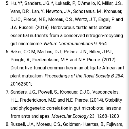
Hu, Y*, Sanders, J.G. *, Łukasik, P., D’Amelio, K, Millar, J.S.,
Vann, D.R., Lan, Y., Newton, J.A., Schotanus, M., Kronauer,
D.J.C., Pierce, N.E., Moreau, C.S., Wertz, J.T., Engel, P. and
J.A. Russell. (2018). Herbivorous turtle ants obtain
essential nutrients from a conserved nitrogen-recycling
gut microbiome.
Nature Communications
9: 964
Baker, C.C.M, Martins, D.J., Pelaez, J.N., Billen, J.P.J.,
Pringle, A., Frederickson, M.E. and N.E. Pierce. (2017)
Distinctive fungal communities in an obligate African ant
plant mutualism.
Proceedings of the Royal Society B 284
:
20162501;
Sanders, J.G., Powell, S., Kronauer, D.J.C., Vasconcelos,
H.L., Frederickson, M.E. and N.E. Pierce. (2014). Stability
and phylogenetic correlation in gut microbiota: lessons
from ants and apes.
Molecular Ecology
23: 1268-1283
Russell, J.A., Moreau, C.S., Goldman-Huertas, B., Fujiwara,