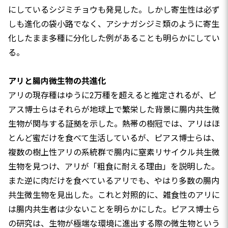
にしているシジミチョウも発見した。しかし寄生性は必ず
しも進化の袋小路でなく、アシナガシジミ類のように寄生
化したまま多種に分化した例があることも明らかにしてい
る。
アリと腸内微生物の共進化
アリの現存種はゆうに2万種を超えると推定されるが、ピ
アス博士らはそれらが地球上で繁栄した背景に腸内共生微
生物が関与する証拠を示した。熱帯の樹冠では、アリはほ
とんど蜜だけを食べて生活しているが、ピアス博士らは、
複数の樹上性アリの系統群で腸内に窒素リサイクル共生微
生物を見つけ、アリが「粗食に耐える理由」を説明した。
また逆に肉だけを食べているアリでも、やはり多数の腸内
共生微生物を見出した。これと対照的に、雑食性のアリに
は腸内共生者は少ないことを明らかにした。ピアス博士ら
の研究は、生物が極端な環境に進出する際の微生物という