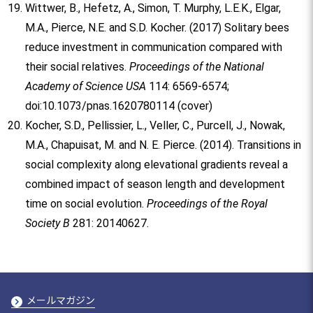
Wittwer, B., Hefetz, A., Simon, T. Murphy, L.E.K., Elgar,
M.A., Pierce, N.E. and S.D. Kocher. (2017) Solitary bees
reduce investment in communication compared with
their social relatives.
Proceedings of the National
Academy of Science USA
114: 6569-6574;
doi:10.1073/pnas.1620780114 (cover)
Kocher, S.D., Pellissier, L., Veller, C., Purcell, J., Nowak,
M.A., Chapuisat, M. and N. E. Pierce. (2014). Transitions in
social complexity along elevational gradients reveal a
combined impact of season length and development
time on social evolution.
Proceedings of the Royal
Society B
281: 20140627.
メールマガジン