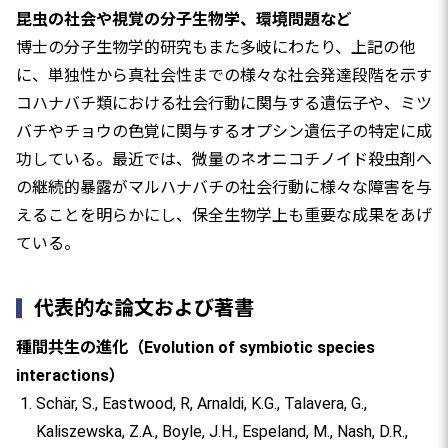
昆虫の社会や視覚の分子生物学、環境問題など
博士の分子生物学的研究もまた多岐にわたり、上記の他
に、単独性から真社会性までの様々な社会発達段階を示す
コハナバチ類における社会行動に関与する遺伝子や、ミツ
バチやチョウの色覚に関与するオプシン遺伝子の特定に成
功している。最近では、微量のネオニコチノイド殺虫剤へ
の継続的暴露がマルハナバチの社会行動に様々な障害を与
えることを明らかにし、保全生物学上も重要な成果をあげ
ている。
代表的な論文および著書
種間共生の進化（Evolution of symbiotic species
interactions）
Schär, S., Eastwood, R, Arnaldi, K.G., Talavera, G.,
Kaliszewska, Z.A., Boyle, J.H., Espeland, M., Nash, D.R.,