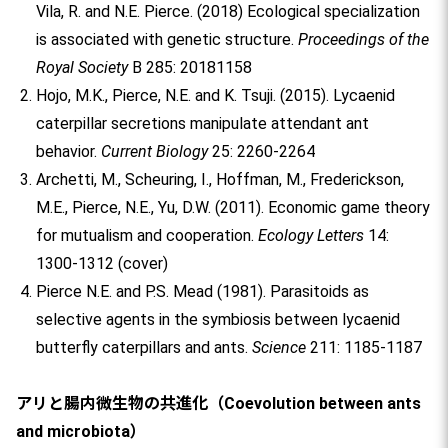
Vila, R. and N.E. Pierce. (2018) Ecological specialization
is associated with genetic structure.
Proceedings of the
Royal Society
B 285: 20181158
Hojo, M.K., Pierce, N.E. and K. Tsuji. (2015). Lycaenid
caterpillar secretions manipulate attendant ant
behavior.
Current Biology
25: 2260-2264
Archetti, M., Scheuring, I., Hoffman, M., Frederickson,
M.E., Pierce, N.E., Yu, D.W. (2011). Economic game theory
for mutualism and cooperation.
Ecology Letters
14:
1300-1312 (cover)
Pierce N.E. and P.S. Mead (1981). Parasitoids as
selective agents in the symbiosis between lycaenid
butterfly caterpillars and ants.
Science
211: 1185-1187
アリと腸内微生物の共進化（Coevolution between ants
and microbiota）