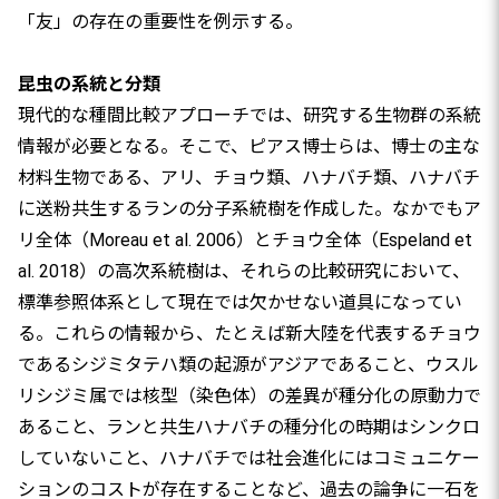
「友」の存在の重要性を例示する。
昆虫の系統と分類
現代的な種間比較アプローチでは、研究する生物群の系統
情報が必要となる。そこで、ピアス博士らは、博士の主な
材料生物である、アリ、チョウ類、ハナバチ類、ハナバチ
に送粉共生するランの分子系統樹を作成した。なかでもア
リ全体（Moreau et al. 2006）とチョウ全体（Espeland et
al. 2018）の高次系統樹は、それらの比較研究において、
標準参照体系として現在では欠かせない道具になってい
る。これらの情報から、たとえば新大陸を代表するチョウ
であるシジミタテハ類の起源がアジアであること、ウスル
リシジミ属では核型（染色体）の差異が種分化の原動力で
あること、ランと共生ハナバチの種分化の時期はシンクロ
していないこと、ハナバチでは社会進化にはコミュニケー
ションのコストが存在することなど、過去の論争に一石を