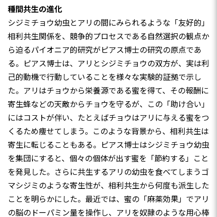
種間共生の進化
シジミチョウ幼虫とアリの間にみられるような「友好的」
相利共生関係を、競争的プロセスである自然選択の観点か
ら迫るパイオニア的研究がピアス博士の研究の原点であ
る。ピアス博士は、アリとシジミチョウの双方が、実は利
己的動機で行動していることを様々な実験的証拠で示し
た。アリはチョウから栄養源である蜜を得て、その報酬に
寄生蜂などの天敵からチョウを守るが、この「助け合い」
にはコストが伴い、たとえばチョウはアリに与える蜜をつ
くるため痩せてしまう。このような背景から、相利共生は
寄生に転じることもある。ピアス博士はシジミチョウ幼虫
を集団にすると、個々の個体が出す蜜を「節約する」こと
を発見した。さらに共生するアリの幼虫を食べてしまうゴ
マシジミのような寄生性が、相利共生から何度も派生した
ことを明らかにした。最近では、蜜の「麻薬効果」でアリ
の脳のドーパミン量を操作し、アリを奴隷のような用心棒