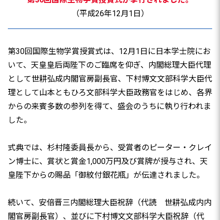
（平成26年12月1日）
第30回国際生物学賞授賞式は、12月1日に日本学士院にお
いて、天皇皇后両陛下のご臨席を仰ぎ、内閣総理大臣代理
として世耕弘成内閣官房副長官、下村博文文部科学大臣代
理として山本ともひろ文部科学大臣政務官をはじめ、各界
からの来賓多数の参列を得て、盛会のうちに執り行われま
した。
式典では、杉村隆委員長から、受賞者のピーター・クレイ
ン博士に、賞状と賞金1,000万円及び賞牌が授与され、天
皇陛下からの賜品「御紋付銀花瓶」が伝達されました。
続いて、安倍晋三内閣総理大臣祝辞（代読 世耕弘成内内
閣官房副長官）、並びに下村博文文部科学大臣祝辞（代