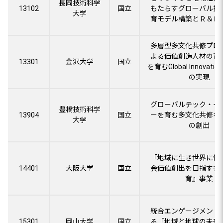
長岡技術科学
13102
国立
もたらすグローバル技
大学
育モデル構築とＲ＆Ｄ
多層型多文化共修プロ
よる価値創造人材の育
13301
金沢大学
国立
を育むGlobal Innovatio
の実現
グローバルテック・イ
豊橋技術科学
13904
国立
ーを育む多文化共修キ
大学
の創出
「地域に生き世界に伸
14401
大阪大学
国立
会価値創出を目指す多
育』事業
統合エンゲージメント
15301
岡山大学
国立
る「地域と地球の未来