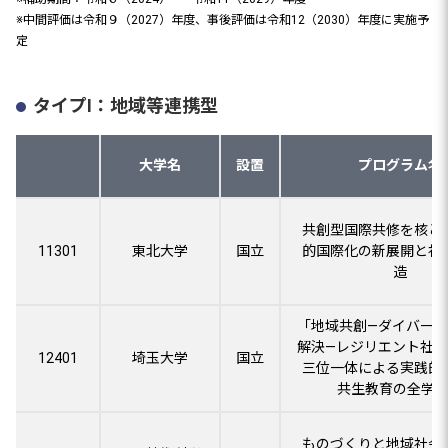
※中間評価は令和９（2027）年度、事後評価は令和12（2030）年度に実施予
定
タイプⅠ：地域等連携型
大学名
設置
プログラム名
共創型国際共修を核と
11301
東北大学
国立
的国際化の新展開と社
造
「地域共創―ダイバー
解決―レジリエント社
12401
埼玉大学
国立
三位一体による実践的
共生教育の全学
ものづくりと地域社会