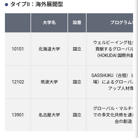
タイプⅡ：海外展開型
大学名
設置
プログラム名
ウェルビーイング社会
10101
北海道大学
国立
貢献するグローバル
（HOKUDAI 国際共
GASSHUKU（合宿）と
12102
筑波大学
国立
場）によるグローバル
アップ人材育
グローバル・マルチキ
13901
名古屋大学
国立
での多文化共修を通じ
会の創造