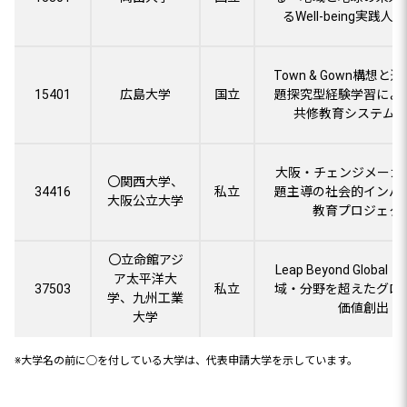
るWell-being実践
Town & Gown構想と
15401
広島大学
国立
題探究型経験学習によ
共修教育システム
大阪・チェンジメーカ
〇関西大学、
34416
私立
題主導の社会的インパ
大阪公立大学
教育プロジェク
〇立命館アジ
Leap Beyond Globa
ア太平洋大
37503
私立
域・分野を超えたグロ
学、九州工業
価値創出
大学
※大学名の前に○を付している大学は、代表申請大学を示しています。