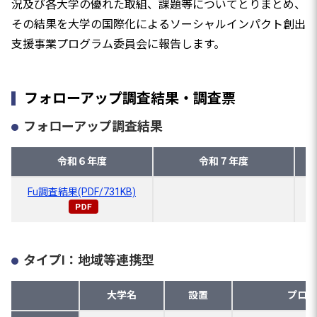
況及び各大学の優れた取組、課題等についてとりまとめ、
その結果を大学の国際化によるソーシャルインパクト創出
支援事業プログラム委員会に報告します。
フォローアップ調査結果・調査票
フォローアップ調査結果
令和６年度
令和７年度
Fu調査結果(PDF/731KB)
タイプⅠ：地域等連携型
大学名
設置
プログ