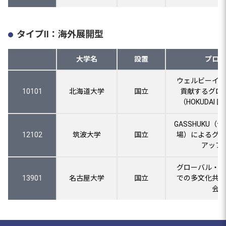
タイプⅡ：海外展開型
大学名
設置
プログ
ウェルビーイン
10101
北海道大学
国立
貢献するグロ
（HOKUDAI
GASSHUKU（
12102
筑波大学
国立
場）によるグロ
アップ
グローバル・マ
13901
名古屋大学
国立
での多文化共修
会の