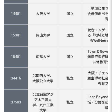
「地域に生き世
14401
大阪大学
国立
会価値創出を目
育』
統合エンゲージ
15301
岡山大学
国立
る「地域と地球
るWell-bei
Town & Go
15401
広島大学
国立
題探究型経験学
共修教育シ
大阪・チェンジ
〇関西大学、
34416
私立
題主導の社会的
大阪公立大学
教育プロ
〇立命館アジ
Leap Beyond
ア太平洋大
37503
私立
域・分野を超え
学、九州工業
価値
大学