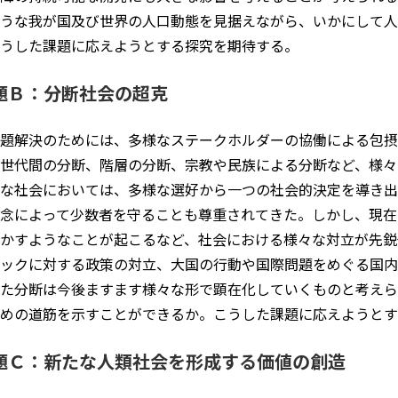
うな我が国及び世界の人口動態を見据えながら、いかにして
うした課題に応えようとする探究を期待する。
題Ｂ：分断社会の超克
題解決のためには、多様なステークホルダーの協働による包摂
世代間の分断、階層の分断、宗教や民族による分断など、様々
な社会においては、多様な選好から一つの社会的決定を導き出
念によって少数者を守ることも尊重されてきた。しかし、現在
かすようなことが起こるなど、社会における様々な対立が先鋭
ミックに対する政策の対立、大国の行動や国際問題をめぐる国
た分断は今後ますます様々な形で顕在化していくものと考えら
めの道筋を示すことができるか。こうした課題に応えようとす
題Ｃ：新たな人類社会を形成する価値の創造