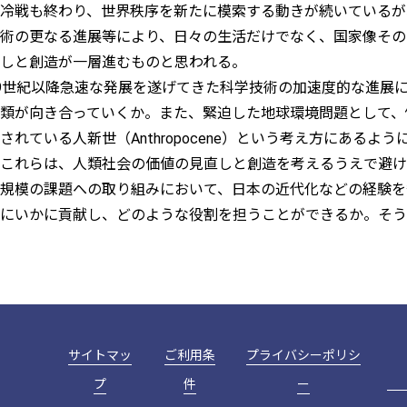
冷戦も終わり、世界秩序を新たに模索する動きが続いているが、
術の更なる進展等により、日々の生活だけでなく、国家像その
しと創造が一層進むものと思われる。
9世紀以降急速な発展を遂げてきた科学技術の加速度的な進展
類が向き合っていくか。また、緊迫した地球環境問題として、
されている人新世（Anthropocene）という考え方にある
これらは、人類社会の価値の見直しと創造を考えるうえで避け
規模の課題への取り組みにおいて、日本の近代化などの経験を
にいかに貢献し、どのような役割を担うことができるか。そう
サイトマッ
ご利用条
プライバシーポリシ
プ
件
ー