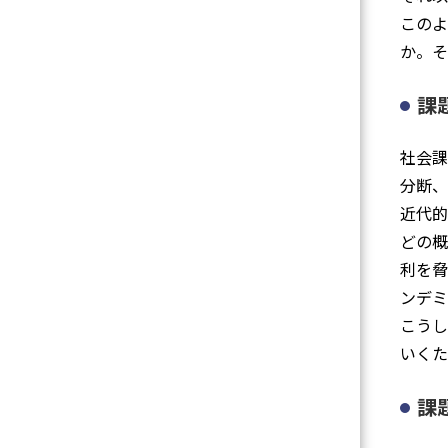
このよ
か。そ
課
社会課
分断、
近代的
どの概
利を脅
ンデ
こうし
いくた
課