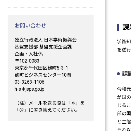
お問い合わせ
課
独立行政法人 日本学術振興会
学術知
基盤支援部 基盤支援企画課
を遂行
企画・人社係
〒102-0083
東京都千代田区麹町5-3-1
課
麹町ビジネスセンター10階
03-3263-1106
h-s＊jsps.go.jp
令和元
が国の
（注）メールを送る際は「＊」を
じるこ
「＠」に置き換えてください。
部の国
と生態
それ以