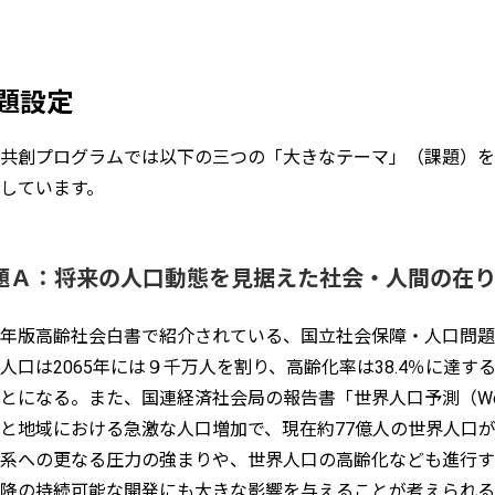
題設定
共創プログラムでは以下の三つの「大きなテーマ」（課題）を
しています。
題Ａ：将来の人口動態を見据えた社会・人間の在
年版高齢社会白書で紹介されている、国立社会保障・人口問題
人口は2065年には９千万人を割り、高齢化率は38.4％に達
とになる。また、国連経済社会局の報告書「世界人口予測（World Pop
と地域における急激な人口増加で、現在約77億人の世界人口が
系への更なる圧力の強まりや、世界人口の高齢化なども進行す
降の持続可能な開発にも大きな影響を与えることが考えられる