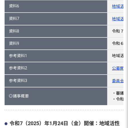
資料6
地域活性
資料7
地域活性
資料8
令和７年
資料9
令和６年
参考資料1
地域活性
参考資料2
公募関係書
参考資料3
委員会の
・審議の
◎議事概要
・令和７
令和7（2025）年1月24日（金）開催：地域活性