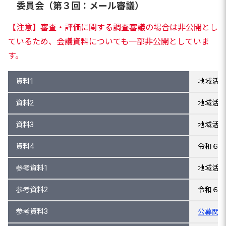
委員会（第３回：メール審議）
【注意】審査・評価に関する調査審議の場合は非公開とし
ているため、会議資料についても一部非公開としていま
す。
資料1
地域活性
資料2
地域活性
資料3
地域活性
資料4
令和６年
参考資料1
地域活性
参考資料2
令和６年
参考資料3
公募関係書