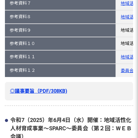
参考資料７
地域活性
参考資料８
地域活性
参考資料９
地域活性
参考資料１０
地域活性
参考資料１１
地域活性
参考資料１２
委員会の
◎議事要旨（PDF/308KB)
令和7（2025）年6月4日（水）開催：地域活性化
人材育成事業～SPARC～委員会（第２回：WＥＢ
会議）