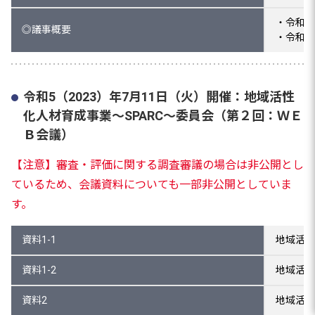
・令和５
◎議事概要
・令和５
令和5（2023）年7月11日（火）開催：地域活性
化人材育成事業～SPARC～委員会（第２回：ＷＥ
Ｂ会議）
【注意】審査・評価に関する調査審議の場合は非公開とし
ているため、会議資料についても一部非公開としていま
す。
資料1-1
地域活性
資料1-2
地域活性
資料2
地域活性