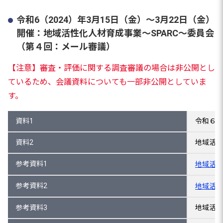
令和6（2024）年3月15日（金）～3月22日（金）
開催：地域活性化人材育成事業～SPARC～委員会
（第４回：メール審議）
【注意】審査・評価に関する調査審議の場合は非公開とし
ているため、会議資料についても一部非公開としていま
す。
資料1
令和６年
資料2
地域活性
参考資料1
地域活性
参考資料2
地域活性
参考資料3
地域活性