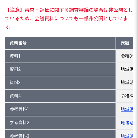
【注意】審査・評価に関する調査審議の場合は非公開とし
ているため、会議資料についても一部非公開としていま
す。
資料番号
表題
資料1
令和8年
資料2
地域活性
資料3
地域活性
資料4
令和8年
参考資料1
地域活性
参考資料2
地域活性
参考資料3
地域活性