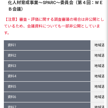
化人材育成事業～SPARC～委員会（第４回：WＥ
Ｂ会議）
【注意】審査・評価に関する調査審議の場合は非公開とし
ているため、会議資料についても一部非公開としていま
す。
資料1
地域活性
資料2
地域活性
資料3
地域活性
資料4
地域活性
資料5
地域活性
資料6
地域活性
資料7
地域活性