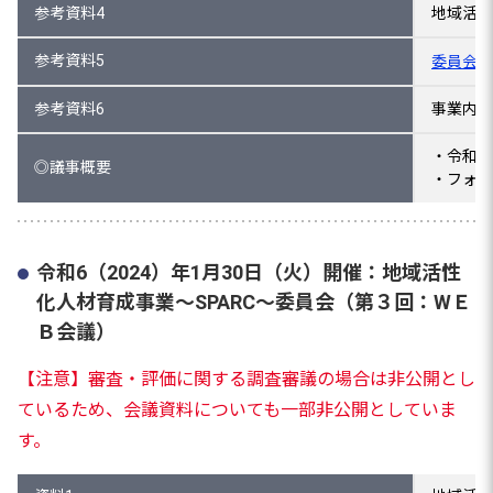
参考資料4
地域活性
参考資料5
委員会の
参考資料6
事業内容
・令和６
◎議事概要
・フォロ
令和6（2024）年1月30日（火）開催：地域活性
化人材育成事業～SPARC～委員会（第３回：WＥ
Ｂ会議）
【注意】審査・評価に関する調査審議の場合は非公開とし
ているため、会議資料についても一部非公開としていま
す。