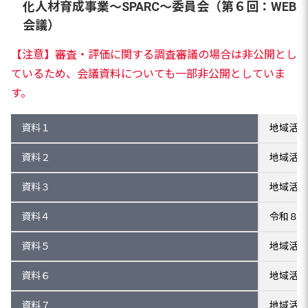
化人材育成事業～SPARC～委員会（第６回：WEB
会議）
【注意】審査・評価に関する調査審議の場合は非公開とし
ているため、会議資料についても一部非公開としていま
す。
資料１
地域活性
資料２
地域活性
資料３
地域活性
資料４
令和８年
資料５
地域活性
資料６
地域活性
資料７
地域活性