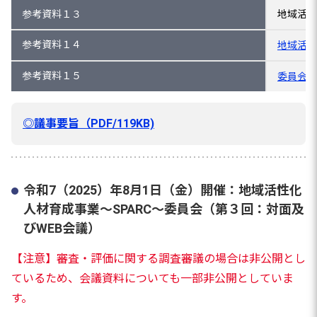
参考資料１３
地域活性
参考資料１４
地域活性
参考資料１５
委員会の
◎議事要旨（PDF/119KB)
令和7（2025）年8月1日（金）開催：地域活性化
人材育成事業～SPARC～委員会（第３回：対面及
びWEB会議）
【注意】審査・評価に関する調査審議の場合は非公開とし
ているため、会議資料についても一部非公開としていま
す。