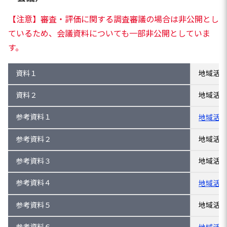
【注意】審査・評価に関する調査審議の場合は非公開とし
ているため、会議資料についても一部非公開としていま
す。
資料１
地域活性
資料２
地域活性
参考資料１
地域活性
参考資料２
地域活性
参考資料３
地域活性
参考資料４
地域活性
参考資料５
地域活性