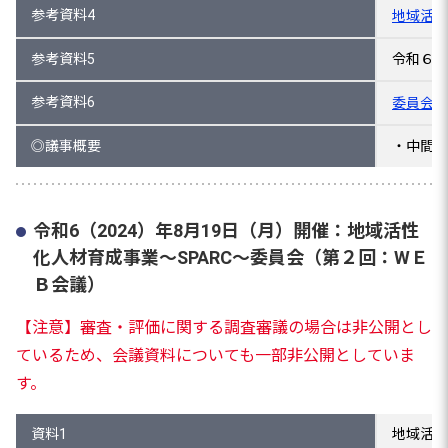
参考資料4
地域活性
参考資料5
令和６年
参考資料6
委員会の
◎議事概要
・中間評
令和6（2024）年8月19日（月）開催：地域活性
化人材育成事業～SPARC～委員会（第２回：WＥ
Ｂ会議）
【注意】審査・評価に関する調査審議の場合は非公開とし
ているため、会議資料についても一部非公開としていま
す。
資料1
地域活性