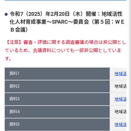
令和7（2025）年2月20日（木）開催：地域活性
化人材育成事業～SPARC～委員会（第５回：WＥ
Ｂ会議）
【注意】審査・評価に関する調査審議の場合は非公開とし
ているため、会議資料についても一部非公開としていま
す。
資料1
地域活性
資料2
地域活性
資料3
地域活性
資料4
地域活性
資料5
地域活性