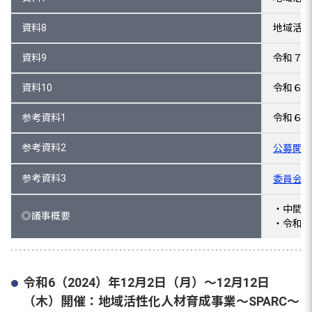
資料8
地域活性
資料9
令和７年
資料10
令和６年
参考資料1
令和６年
参考資料2
公募関係書
参考資料3
委員会の
・中間評
◎議事概要
・令和６
令和6（2024）年12月2日（月）～12月12日
（木）開催：地域活性化人材育成事業～SPARC～