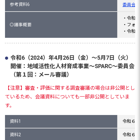
参考資料6
委員会の
・令和６
◎議事概要
・フォロ
・令和６
令和6（2024）年4月26日（金）～5月7日（火）
開催：地域活性化人材育成事業～SPARC～委員会
（第１回：メール審議）
【注意】審査・評価に関する調査審議の場合は非公開とし
ているため、会議資料についても一部非公開としていま
す。
資料1
令和６年
資料2
令和６年