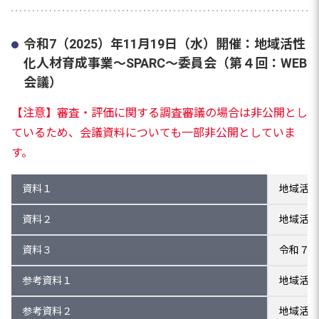
令和7（2025）年11月19日（水）開催：地域活性
化人材育成事業～SPARC～委員会（第４回：WEB
会議）
【注意】審査・評価に関する調査審議の場合は非公開とし
ているため、会議資料についても一部非公開としていま
す。
資料１
地域活性
資料２
地域活性
資料３
令和７年
参考資料１
地域活性
参考資料２
地域活性