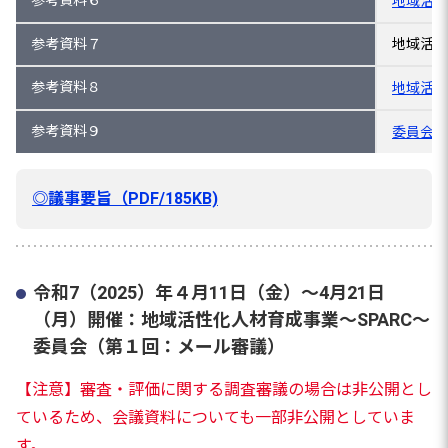
参考資料６
地域活性
参考資料７
地域活性
参考資料８
地域活性
参考資料９
委員会の
◎議事要旨（PDF/185KB)
令和7（2025）年４月11日（金）～4月21日
（月）開催：地域活性化人材育成事業～SPARC～
委員会（第１回：メール審議）
【注意】審査・評価に関する調査審議の場合は非公開とし
ているため、会議資料についても一部非公開としていま
す。