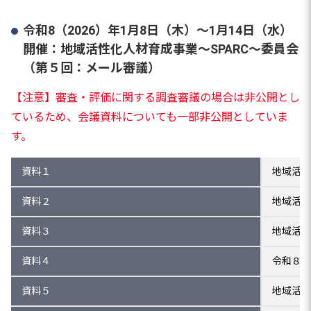
令和8（2026）年1月8日（木）～1月14日（水）
開催：地域活性化人材育成事業～SPARC～委員会
（第５回：メール審議）
【注意】審査・評価に関する調査審議の場合は非公開とし
ているため、会議資料についても一部非公開としていま
す。
資料１
地域活性
資料２
地域活性
資料３
地域活性
資料４
令和８年
資料５
地域活性